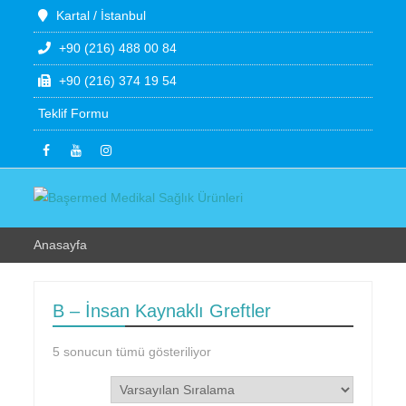
Kartal / İstanbul
+90 (216) 488 00 84
+90 (216) 374 19 54
Teklif Formu
Anasayfa
B – İnsan Kaynaklı Greftler
5 sonucun tümü gösteriliyor