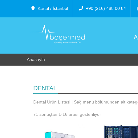
Kartal / İstanbul
+90 (216) 488 00 84
A
Anasayfa
DENTAL
Dental Ürün Listesi | Sağ menü bölümünden alt kategor
71 sonuçtan 1-16 arası gösteriliyor