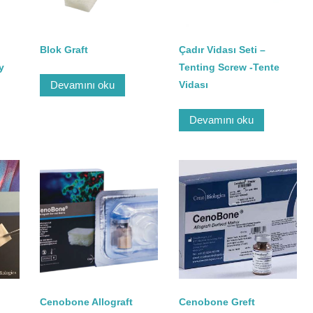
Blok Graft
Çadır Vidası Seti –
y
Tenting Screw -Tente
Devamını oku
Vidası
Devamını oku
Cenobone Allograft
Cenobone Greft