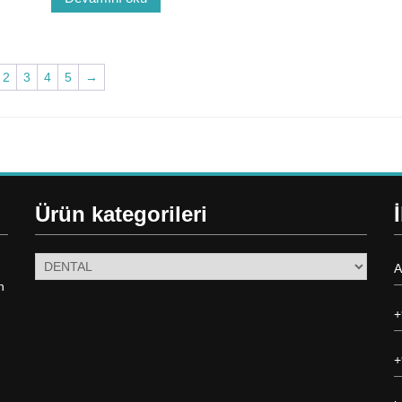
2
3
4
5
→
Ürün kategorileri
A
n
+
+