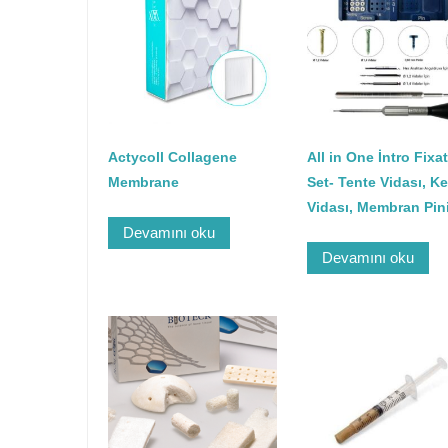
Actycoll Collagene
All in One İntro Fixa
Membrane
Set- Tente Vidası, K
Vidası, Membran Pin
Devamını oku
Devamını oku