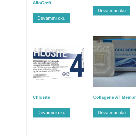
AlloGreft
Devamını oku
Devamını oku
Chlosite
Collagene AT Membr
Devamını oku
Devamını oku