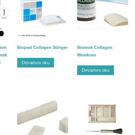
tion
Biopad Collagen Sünger
Bioteck Collagen
emik
Membran
i
Devamını oku
Devamını oku