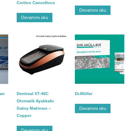
Cortico Cancellous
Devamını oku
Devamını oku
an
Dentreal XT-46C
Dr.Müller
Otomatik Ayakkabı
Galoş Makinası –
Devamını oku
Copper
Devamını oku