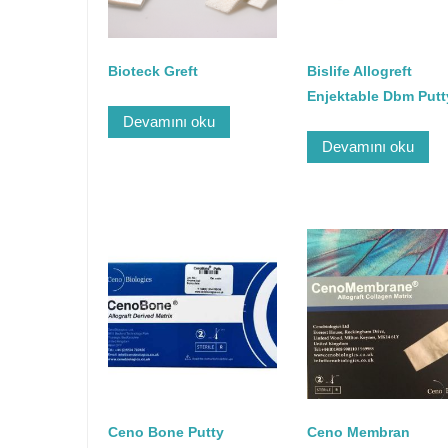
Bioteck Greft
Bislife Allogreft
Enjektable Dbm Putt
Devamını oku
Devamını oku
Ceno Bone Putty
Ceno Membran