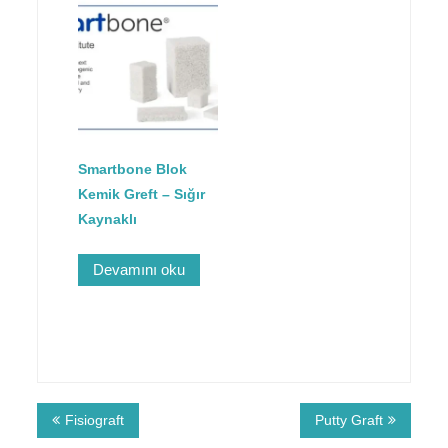
Smartbone Blok
Kemik Greft – Sığır
Kaynaklı
Devamını oku
Fisiograft
Putty Graft