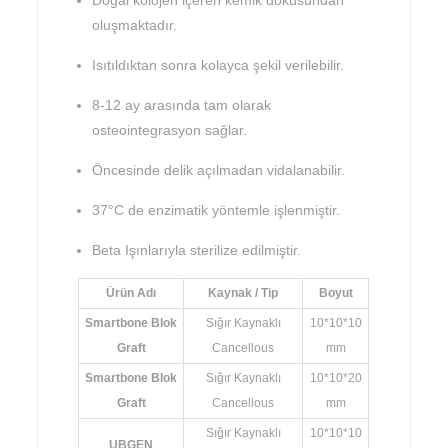
oluşmaktadır.
Isıtıldıktan sonra kolayca şekil verilebilir.
8-12 ay arasında tam olarak
osteointegrasyon sağlar.
Öncesinde delik açılmadan vidalanabilir.
37°C de enzimatik yöntemle işlenmiştir.
Beta Işınlarıyla sterilize edilmiştir.
Ürün Adı
Kaynak / Tip
Boyut
Smartbone Blok
Sığır Kaynaklı
10*10*10
Graft
Cancellous
mm
Smartbone Blok
Sığır Kaynaklı
10*10*20
Graft
Cancellous
mm
Sığır Kaynaklı
10*10*10
UBGEN