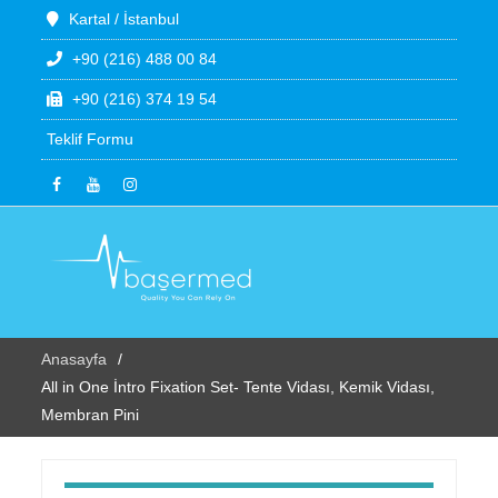
Kartal / İstanbul
+90 (216) 488 00 84
+90 (216) 374 19 54
Teklif Formu
Anasayfa
All in One İntro Fixation Set- Tente Vidası, Kemik Vidası,
Membran Pini