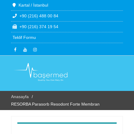
Kartal / İstanbul
+90 (216) 488 00 84
+90 (216) 374 19 54
Teklif Formu
Anasayfa
RESORBA Parasorb Resodont Forte Membran