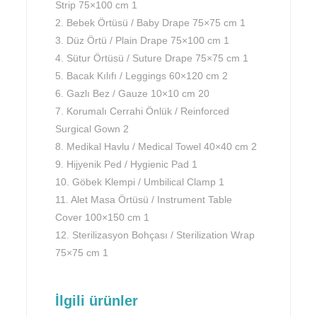
Strip 75×100 cm 1
2. Bebek Örtüsü / Baby Drape 75×75 cm 1
3. Düz Örtü / Plain Drape 75×100 cm 1
4. Sütur Örtüsü / Suture Drape 75×75 cm 1
5. Bacak Kılıfı / Leggings 60×120 cm 2
6. Gazlı Bez / Gauze 10×10 cm 20
7. Korumalı Cerrahi Önlük / Reinforced
Surgical Gown 2
8. Medikal Havlu / Medical Towel 40×40 cm 2
9. Hijyenik Ped / Hygienic Pad 1
10. Göbek Klempi / Umbilical Clamp 1
11. Alet Masa Örtüsü / Instrument Table
Cover 100×150 cm 1
12. Sterilizasyon Bohçası / Sterilization Wrap
75×75 cm 1
İlgili ürünler